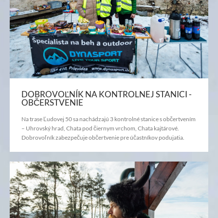
DOBROVOĽNÍK NA KONTROLNEJ STANICI -
OBČERSTVENIE
Na trase Ľudovej 50 sa nachádzajú 3 kontrolné stanice s občertvením
– Uhrovský hrad, Chata pod čiernym vrchom, Chata kajtárové.
Dobrovoľník zabezpečuje občertvenie pre účastníkov podujatia.