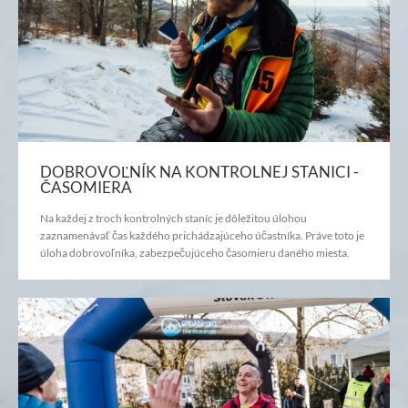
DOBROVOĽNÍK NA KONTROLNEJ STANICI -
ČASOMIERA
Na každej z troch kontrolných staníc je dôležitou úlohou
zaznamenávať čas každého prichádzajúceho účastníka. Práve toto je
úloha dobrovoľníka, zabezpečujúceho časomieru daného miesta.