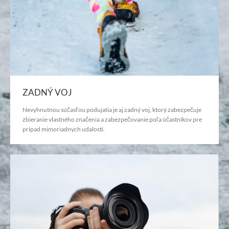
ZADNÝ VOJ
Nevyhnutnou súčasťou podujatia je aj zadný voj, ktorý zabezpečuje
zbieranie vlastného značenia a zabezpečovanie poľa účastníkov pre
prípad mimoriadnych udalostí.