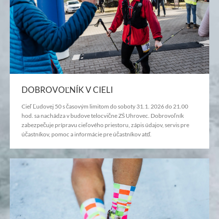
DOBROVOĽNÍK V CIELI
Cieľ Ľudovej 50 s časovým limitom do soboty 31.1. 2026 do 21.00
hod. sa nachádza v budove telocvične ZŠ Uhrovec.
Dobrovoľník
zabezpečuje prípravu cieľového priestoru, zápis údajov, servis pre
účastníkov, pomoc a informácie pre účastníkov atď.