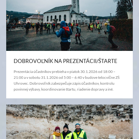
DOBROVOĽNÍK NA PREZENTÁCII/ŠTARTE
Prezentácia účastníkov prebieha v piatok 30.1.2026 od 18:00 –
21:00 a v sobotu 31.1.2026 od 5:00 – 6:40 v budove telocvične ZŠ
Uhrovec. Dobrovoľník zabezpečuje zápis účastníkov, kontrolu
povinnej výbavy, koordinovanie štartu, riadenie dopravy a iné.