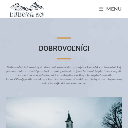
MENU
DOBROVOĽNÍCI
Dobrovoľníci sú neodmysliteľnou súčasťou nášho podujatia. Len vďaka dobrovoľníckej
pomoci môžu vzniknúť podobné projekty, vďaka ktorým si ľudia môžu plniť svoje sny. Ak
by si sa chcel stať súčasťou nášho podujatia, neváhaj nám napísať na mail -
ludova50ka@gmail.com - do správy nám prosím napíš o akú pozíciu by si mal záujem a my
sa ti v čo najkratšom čase ozveme.